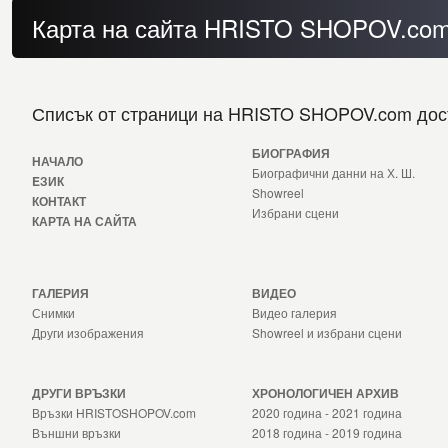
Карта на сайта HRISTO SHOPOV.co
Списък от страници на HRISTO SHOPOV.com дост
БИОГРАФИЯ
НАЧАЛО
Биографични данни на Х. Ш.
EЗИК
Showreel
КОНТАКТ
Избрани сцени
КАРТА НА САЙТА
ГАЛЕРИЯ
ВИДЕО
Снимки
Видео галерия
Други изображения
Showreel и избрани сцени
ДРУГИ ВРЪЗКИ
ХРОНОЛОГИЧЕН АРХИВ
Връзки HRISTOSHOPOV.com
2020 година
-
2021 година
Външни връзки
2018 година
-
2019 година