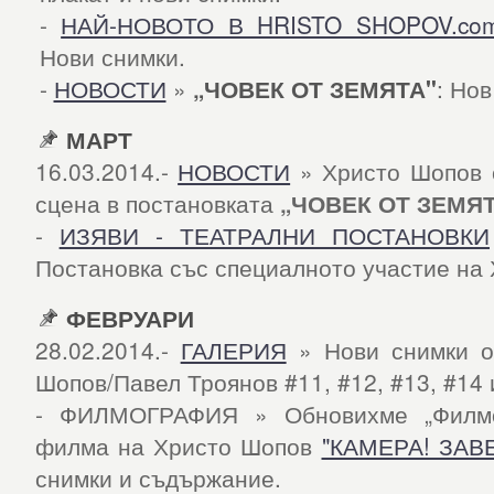
-
НАЙ-НОВОТО В HRISTO SHOPOV.co
Нови снимки.
-
НОВОСТИ
»
„ЧОВЕК ОТ ЗЕМЯТА"
: Нов
МАРТ
16.03.2014.-
НОВОСТИ
» Христо Шопов 
сцена в постановката
„ЧОВЕК ОТ ЗЕМЯ
-
ИЗЯВИ - ТЕАТРАЛНИ ПОСТАНОВКИ
Постановка със специалното участие на
ФЕВРУАРИ
28.02.2014.-
ГАЛЕРИЯ
» Нови снимки от
Шопов/Павел Троянов #11, #12, #13, #14 
- ФИЛМОГРАФИЯ » Обновихме „Филмо
филма на Христо Шопов
"КАМЕРА! ЗАВЕ
снимки и съдържание.