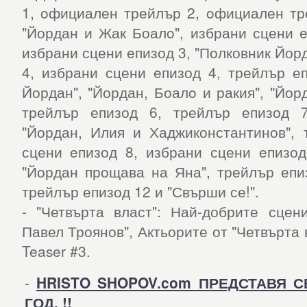
1, oфициален трейлър 2, oфициален тр
"Йордан и Жак Боалo", избрани сцени e
избрани сцени eпизод 3, "Полковник Йор
4, избрани сцени eпизод 4, трейлър е
Йордан", "Йордан, Боалo и ракия", "Йор
трейлър епизод 6, трейлър епизод 7
"Йордан, Илия и Хаджиконстантинов", 
сцени eпизод 8, избрани сцени eпизод
"Йордан прощава на Яна", трейлър епи
трейлър епизод 12 и "Свърши се!".
- "Четвърта власт": Най-добрите сцен
Павел Троянов", Актьорите от "Четвърта 
Teaser #3.
-
HRISTO SHOPOV.com ПРЕДСТАВЯ С
ГОД. !!